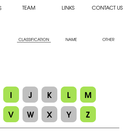
TEAM
LINKS
CONTACT US
S
CLASSIFICATION
NAME
OTHER
I
J
K
L
M
V
W
X
Y
Z