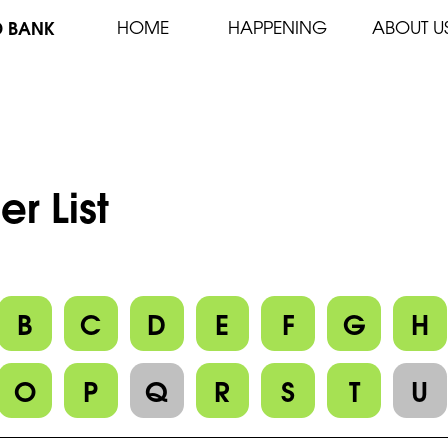
D BANK
HOME
HAPPENING
ABOUT U
er List
B
C
D
E
F
G
H
O
P
Q
R
S
T
U