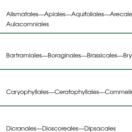
Alismatales
Apiales
Aquifoliales
Arecale
—
—
—
Aulacomniales
Bartramiales
Boraginales
Brassicales
Bry
—
—
—
Caryophyllales
Ceratophyllales
Commeli
—
—
Dicranales
Dioscoreales
Dipsacales
—
—