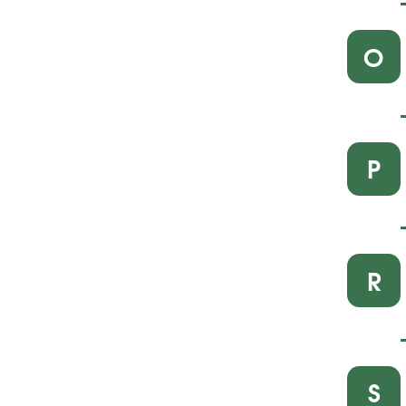
O
P
R
S