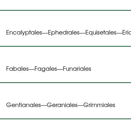
Encalyptales
Ephedrales
Equisetales
Eri
—
—
—
Fabales
Fagales
Funariales
—
—
Gentianales
Geraniales
Grimmiales
—
—