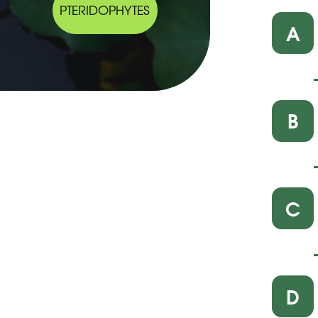
PTERIDOPHYTES
A
B
C
D