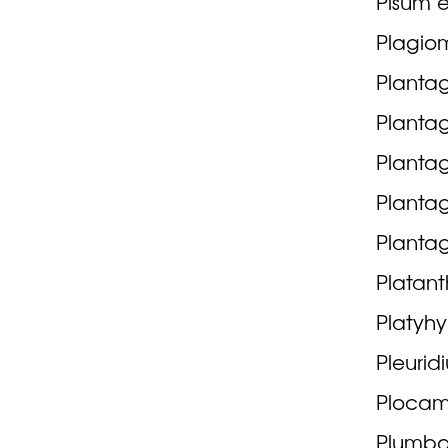
Pisum e
Plagio
Plantag
Plantag
Planta
Plantag
Planta
Platant
Platyhy
Pleurid
Plocama
Plumba