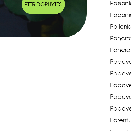
Paeonia
PTERIDOPHYTES
Paeonia
Palleni
Pancra
Pancra
Papave
Papaver
Papave
Papave
Papave
Parentu