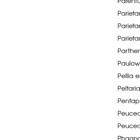
Parentu
Parietar
Parieta
Parietar
Parthen
Paulow
Pellia 
Peltari
Pentape
Peuced
Peuced
Phagnal