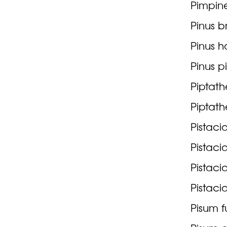
Pimpine
Pinus b
Pinus h
Pinus p
Piptat
Piptath
Pistaci
Pistacia
Pistaci
Pistaci
Pisum f