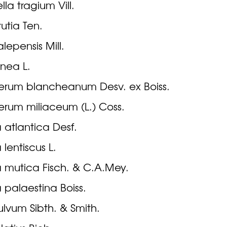
lla tragium Vill.
rutia Ten.
alepensis Mill.
inea L.
herum blancheanum Desv. ex Boiss.
erum miliaceum (L.) Coss.
a atlantica Desf.
 lentiscus L.
a mutica Fisch. & C.A.Mey.
a palaestina Boiss.
ulvum Sibth. & Smith.