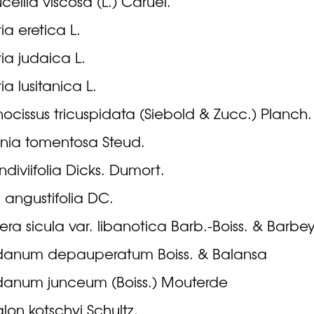
cellia viscosa (L.) Caruel.
ia eretica L.
ria judaica L.
ia lusitanica L.
ocissus tricuspidata (Siebold & Zucc.) Planch.
nia tomentosa Steud.
endiviifolia Dicks. Dumort.
a angustifolia DC.
ra sicula var. libanotica Barb.-Boiss. & Barbe
anum depauperatum Boiss. & Balansa
anum junceum (Boiss.) Mouterde
on kotschyi Schultz.