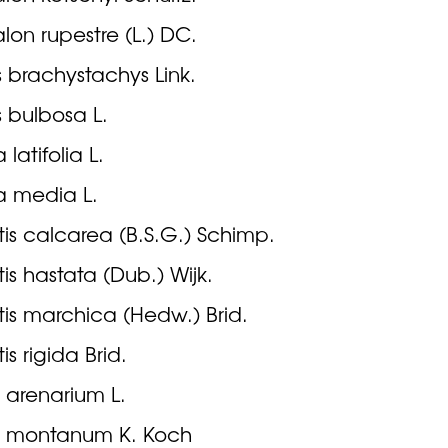
on rupestre (L.) DC.
s brachystachys Link.
s bulbosa L.
a latifolia L.
ea media L.
tis calcarea (B.S.G.) Schimp.
tis hastata (Dub.) Wijk.
tis marchica (Hedw.) Brid.
is rigida Brid.
 arenarium L.
 montanum K. Koch