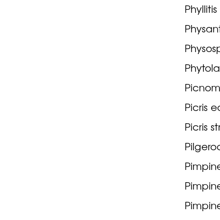
Phyllit
Physanth
Physos
Phytola
Picnom
Picris e
Picris s
Pilgero
Pimpine
Pimpine
Pimpine