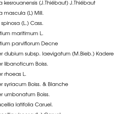
 kesrouanensis (J.Thiébaut) J.Thiébaut
 mascula (L) Mill.
s spinosa (L.) Cass.
tium maritimum L.
tium parviflorum Decne
r dubium subsp. laevigatum (M.Bieb.) Kaderei
 libanoticum Boiss.
r rhoeas L.
r syriacum Boiss. & Blanche
r umbonatum Boiss.
cellia latifolia Caruel.