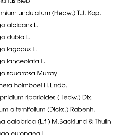
latius Bieb.
mnium undulatum (Hedw.) T.J. Kop.
o albicans L.
o dubia L.
go lagopus L.
o lanceolata L.
go squarrosa Murray
hera holmboei H.Lindb.
pnidium riparioides (Hedw.) Dix.
ium alternifolium (Dicks.) Rabenh.
 calabrica (L.f.) M.Backlund & Thulin
go europaea L.