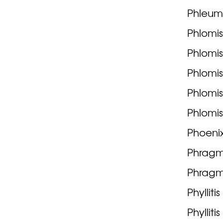
Phleum
Phlomis
Phlomi
Phlomis
Phlomis
Phlomis 
Phoenix
Phragmi
Phragm
Phylliti
Phyllit