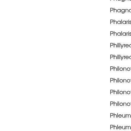
Phagnal
Phalari
Phalari
Phillyre
Phillyr
Philono
Philono
Philono
Philonot
Phleum
Phleum