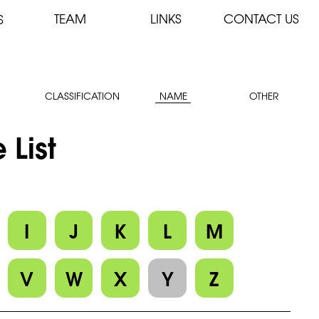
TEAM
LINKS
CONTACT US
S
CLASSIFICATION
NAME
OTHER
 List
I
J
K
L
M
V
W
X
Y
Z