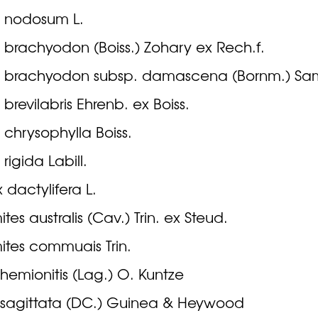
 nodosum L.
 brachyodon (Boiss.) Zohary ex Rech.f.
s brachyodon subsp. damascena (Bornm.) Sa
 brevilabris Ehrenb. ex Boiss.
 chrysophylla Boiss.
rigida Labill.
 dactylifera L.
tes australis (Cav.) Trin. ex Steud.
ites commuais Trin.
s hemionitis (Lag.) O. Kuntze
is sagittata (DC.) Guinea & Heywood