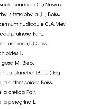
is scolopendrium (L.) Newm.
yllis tetraphylla (L.) Boiss.
permum nudicaule C.A.Mey
cca pruinosa Fenzl
on acarna (L.) Cass.
chioides L.
trigosa M. Bieb.
chloa blanchei (Boiss.) Eig
lla anthriscoides Boiss.
lla cretica Poir.
lla peregrina L.