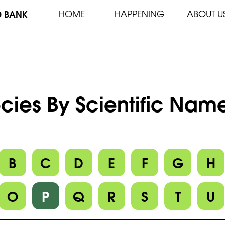
D BANK
HOME
HAPPENING
ABOUT U
cies By Scientific Name
B
C
D
E
F
G
H
O
P
Q
R
S
T
U