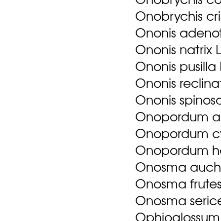
Onobrychis cris
Ononis adenotr
Ononis natrix L
Ononis pusilla 
Ononis reclinat
Ononis spinosa 
Onopordum an
Onopordum cy
Onopordum he
Onosma auch
Onosma frute
Onosma serice
Ophioglossum 