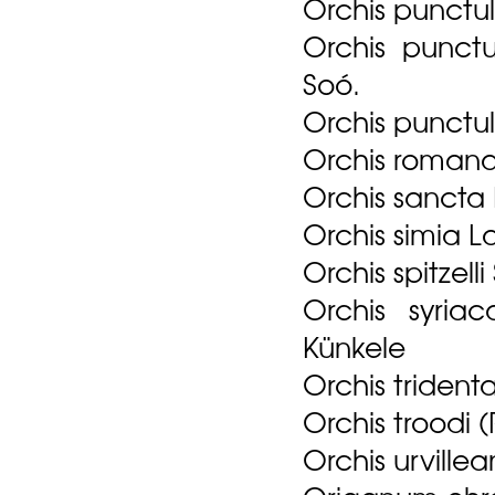
Orchis punctul
Orchis punctu
Soó.
Orchis punctula
Orchis romana
Orchis sancta 
Orchis simia L
Orchis spitzell
Orchis syria
Künkele
Orchis trident
Orchis troodi 
Orchis urvill