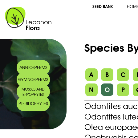
SEED BANK
HOM
Lebanon
Flora
Species By
ANGIOSPERMS
A
B
C
GYMNOSPERMS
N
O
P
MOSSES AND
BRYOPHYTES
Odontites auch
PTERIDOPHYTES
Odontites lutea
Olea europae
Onobrychis cor