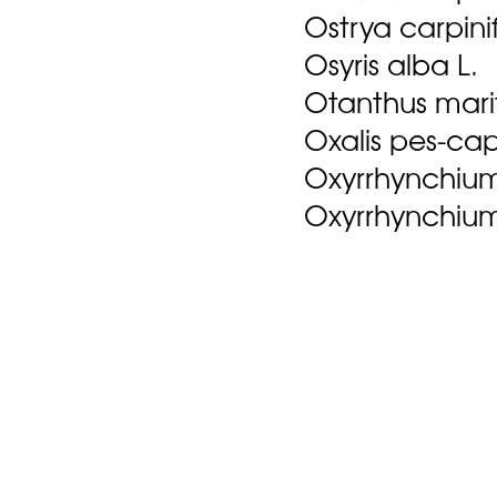
Ostrya carpini
Osyris alba L.
Otanthus marit
Oxalis pes-cap
Oxyrrhynchiu
Oxyrrhynchium 