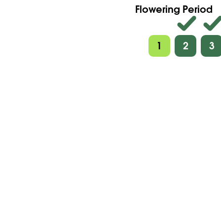
Flowering Period
1
2
3