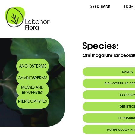
SEED BANK
HOM
Lebanon
Flora
Species:
Ornithogalum lanceolatu
ANGIOSPERMS
NAMES
GYMNOSPERMS
Synonym(s):
Ornithogalum bi
BIBLIOGRAPHIC R
MOSSES AND
Arabic name:
صاصل
BRYOPHYTES
ECOLOG
PTERIDOPHYTES
Habitat :
-Sols plus ou
GENETIC
-Rarement au
HERBARIU
MORPHOLOGY AN