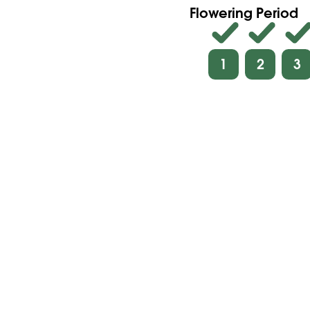
Flowering Period
1
2
3