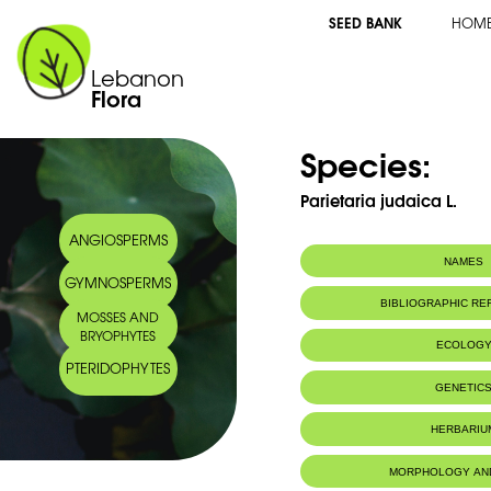
SEED BANK
HOM
Lebanon
Flora
Species:
Parietaria judaica L.
ANGIOSPERMS
NAMES
GYMNOSPERMS
BIBLIOGRAPHIC R
MOSSES AND
BRYOPHYTES
ECOLOG
PTERIDOPHYTES
Habitat :
Rochers
GENETIC
Life Forms:
Hemicryptoph
HERBARIU
MORPHOLOGY AN