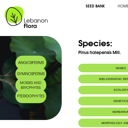
SEED BANK
HOM
Lebanon
Flora
Species:
Pinus halepensis Mill.
ANGIOSPERMS
NAMES
GYMNOSPERMS
Common name:
Aleppo pine
BIBLIOGRAPHIC R
MOSSES AND
Arabic name:
صنوبر حلب
BRYOPHYTES
ECOLOG
PTERIDOPHYTES
Habitat :
Terrain varié.
GENETIC
parties les p
méditerranéen
HERBARIU
et de forêts s
MORPHOLOGY AN