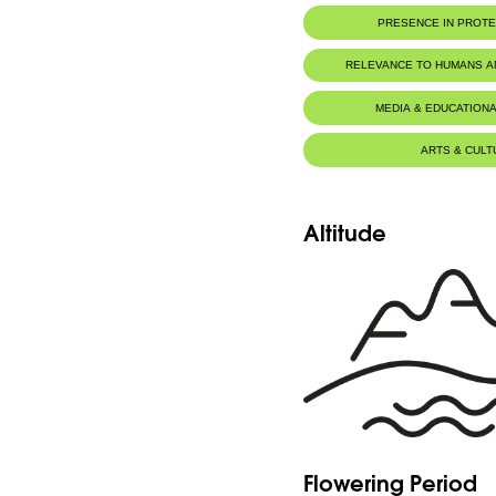
Botanic Description
PRESENCE IN PROT
Arbre de plus ou maoins 10 m avec un tron
cm.
Ehmej - Dichar
RELEVANCE TO HUMANS 
Seeds
Click here to visit the seeds database
MEDIA & EDUCATIONA
ARTS & CULT
Altitude
Flowering Period