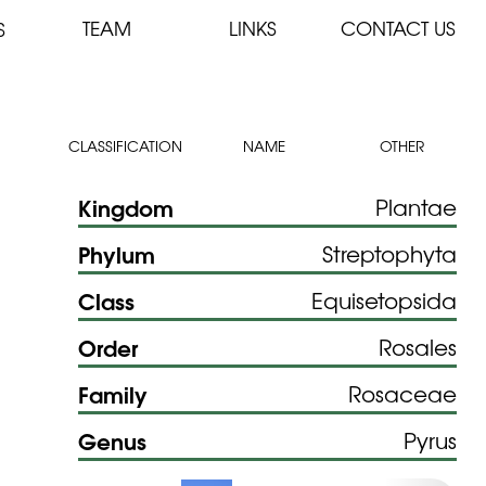
TEAM
LINKS
CONTACT US
S
CLASSIFICATION
NAME
OTHER
Kingdom
Plantae
Phylum
Streptophyta
Class
Equisetopsida
Order
Rosales
Family
Rosaceae
Genus
Pyrus