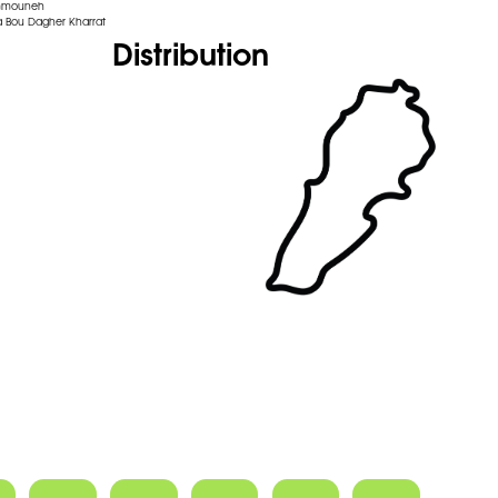
ammouneh
 Bou Dagher Kharrat
Distribution