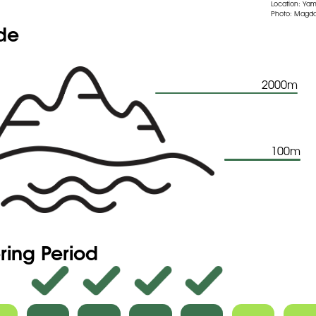
Location: Y
Photo: Magda
ude
2000m
100m
ring Period