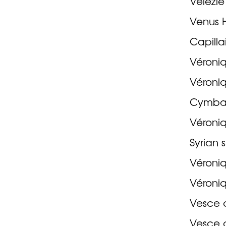
Vélézie
Venus H
Capilla
Véroniq
Véroni
Cymbal
Véroniq
Syrian 
Véroni
Véroni
Vesce 
Vesce 