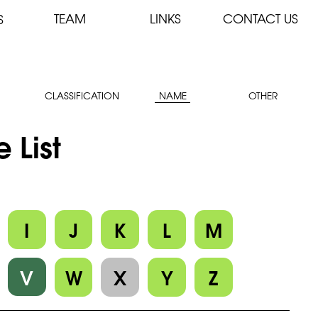
TEAM
LINKS
CONTACT US
S
CLASSIFICATION
NAME
OTHER
List
I
J
K
L
M
V
W
X
Y
Z