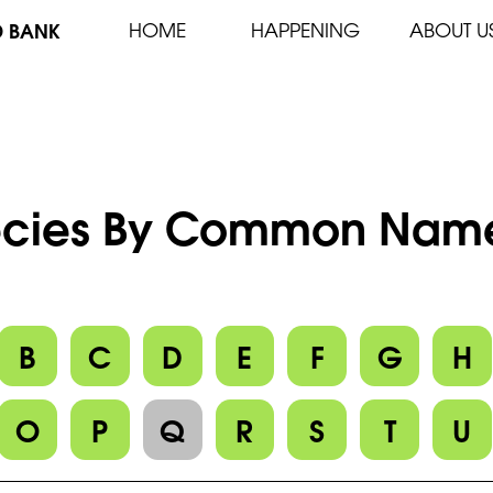
D BANK
HOME
HAPPENING
ABOUT U
cies By Common Name 
B
C
D
E
F
G
H
O
P
Q
R
S
T
U