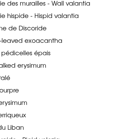
tie des murailles - Wall valantia
tie hispide - Hispid valantia
ne de Discoride
s-leaved exoacantha
 pédicelles épais
talked erysimum
talé
ourpre
 erysimum
erriqueux
du Liban