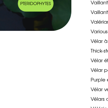
Vaillan
PTERIDOPHYTES
Vaillan
Valéria
Variou
Vélar à
Thick-s
Vélar é
Vélar p
Purple
Vélar v
Vélars 