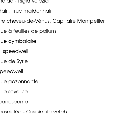
 raide - Rigid velezia
air , True maidenhair
ire cheveu-de-Vénus, Capillaire Montpellier
ue à feuilles de polium
que cymbalaire
 speedwell
ue de Syrie
speedwell
que gazonnante
que soyeuse
canescente
cuspidée - Cuspidate vetch