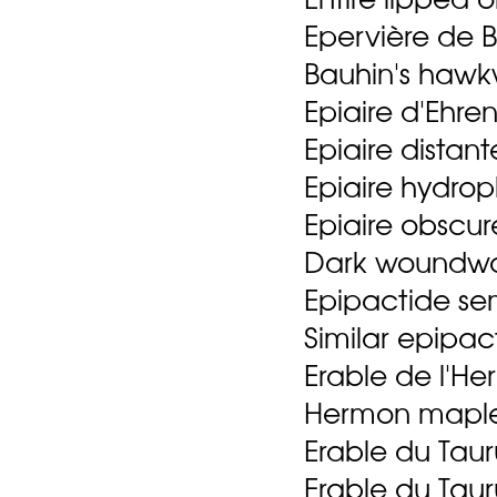
Epervière de 
Bauhin's haw
Epiaire d'Ehre
Epiaire distant
Epiaire hydrop
Epiaire obscur
Dark woundwo
Epipactide se
Similar epipact
Erable de l'H
Hermon mapl
Erable du Taur
Erable du Taur