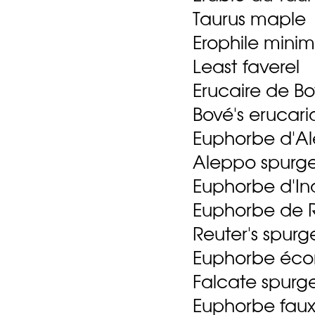
Taurus maple
Erophile mini
Least faverel
Erucaire de B
Bové's erucari
Euphorbe d'A
Aleppo spurg
Euphorbe d'In
Euphorbe de 
Reuter's spurg
Euphorbe éco
Falcate spurg
Euphorbe faux-