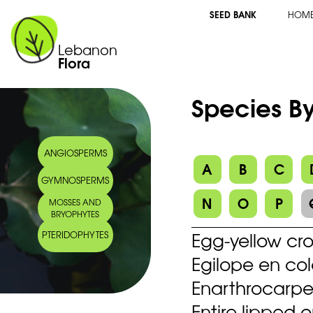
SEED BANK
HOM
Lebanon
Flora
Species B
ANGIOSPERMS
A
B
C
GYMNOSPERMS
N
O
P
MOSSES AND
BRYOPHYTES
Egg-yellow cr
PTERIDOPHYTES
Egilope en co
Enarthrocarpe
Entire lipped o