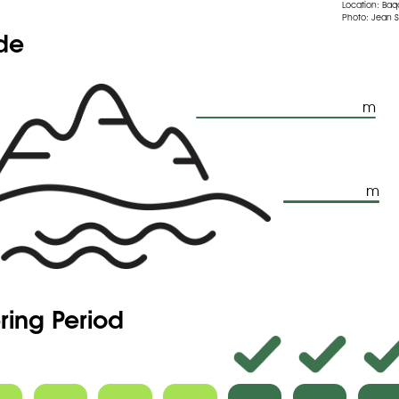
Location: Baq
Photo: Jean 
ude
m
m
ring Period