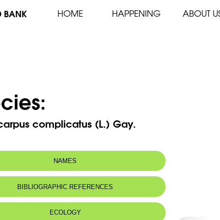
D BANK
HOME
HAPPENING
ABOUT U
cies:
arpus complicatus (L.) Gay.
NAMES
n name:
Adénocarpe plié
BIBLIOGRAPHIC REFERENCES
 name:
أدينقربس مطوي
ECOLOGY