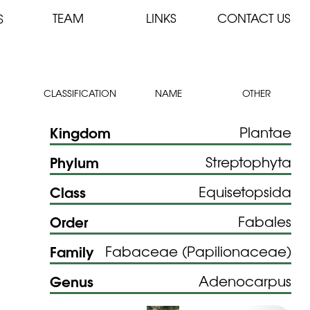
TEAM
LINKS
CONTACT US
S
CLASSIFICATION
NAME
OTHER
Kingdom
Plantae
Phylum
Streptophyta
Class
Equisetopsida
Order
Fabales
Family
Fabaceae (Papilionaceae)
Genus
Adenocarpus