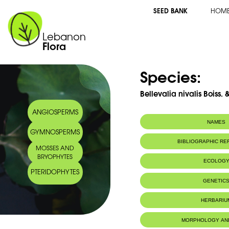
SEED BANK
HOM
Lebanon
Flora
Species:
Bellevalia nivalis Boiss.
ANGIOSPERMS
NAMES
GYMNOSPERMS
Common name:
Bellevalie des n
BIBLIOGRAPHIC R
MOSSES AND
Arabic name:
بلفلية الثلوج
BRYOPHYTES
ECOLOG
PTERIDOPHYTES
Endemic to:
The east Medi
GENETIC
Habitat :
Terrains détr
la floraison.
HERBARIU
MORPHOLOGY AN