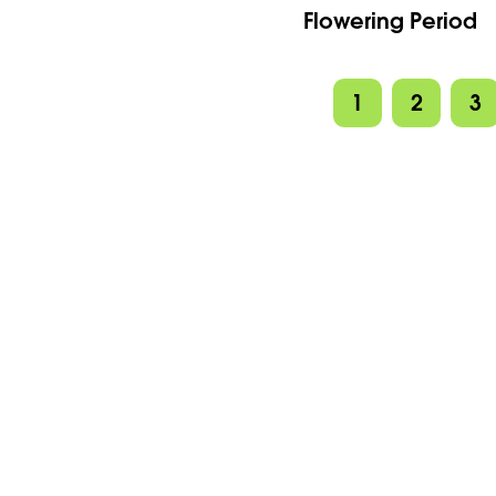
Flowering Period
1
2
3