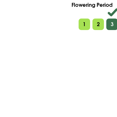
Flowering Period
1
2
3