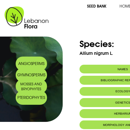
SEED BANK
HOM
Lebanon
Flora
Species:
Allium nigrum L.
ANGIOSPERMS
NAMES
GYMNOSPERMS
Common name:
Black garlic - Ail
BIBLIOGRAPHIC R
MOSSES AND
Arabic name:
ثوم أسود
BRYOPHYTES
ECOLOG
PTERIDOPHYTES
Habitat :
Champs cultiv
GENETIC
HERBARIU
MORPHOLOGY AN