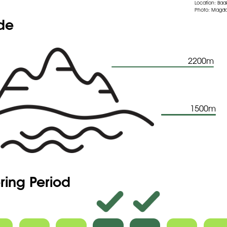
Location: Baa
Photo: Magda
ude
2200m
1500m
ring Period