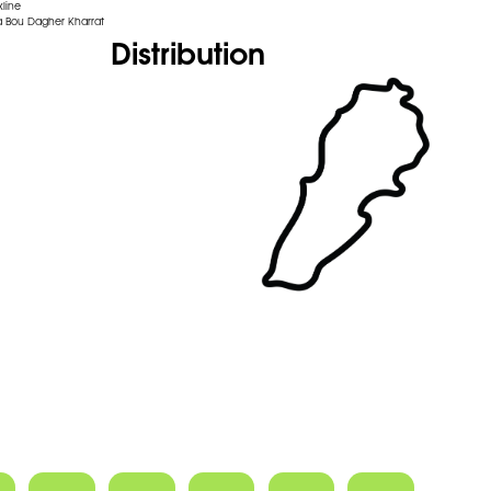
kline
 Bou Dagher Kharrat
Distribution