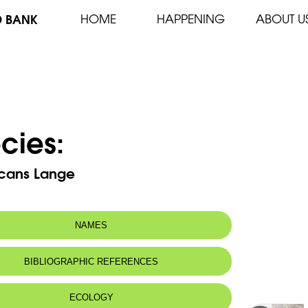
D BANK
HOME
HAPPENING
ABOUT U
cies:
bicans Lange
NAMES
n name:
Iris de florence-White flag
BIBLIOGRAPHIC REFERENCES
 name:
سوسن أبيض
ECOLOGY