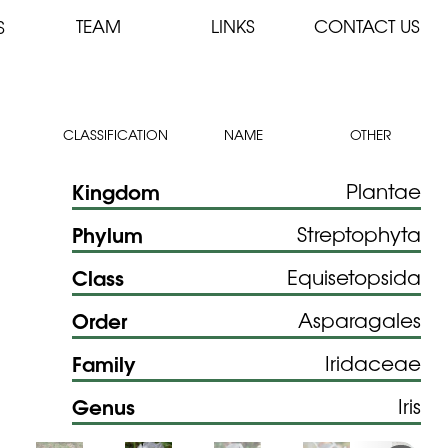
TEAM
LINKS
CONTACT US
S
CLASSIFICATION
NAME
OTHER
Kingdom
Plantae
Phylum
Streptophyta
Class
Equisetopsida
Order
Asparagales
Family
Iridaceae
Genus
Iris