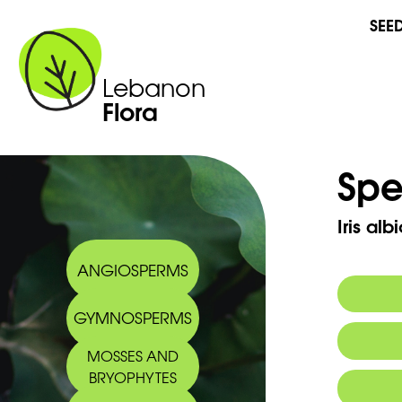
SEE
Lebanon
Flora
Spe
Iris al
ANGIOSPERMS
GYMNOSPERMS
Commo
MOSSES AND
Arabic
BRYOPHYTES
2009