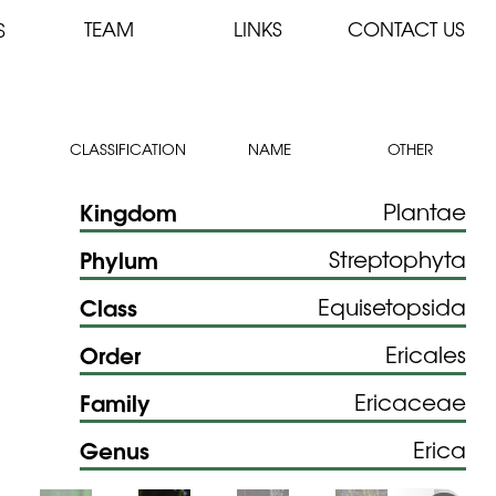
TEAM
LINKS
CONTACT US
S
CLASSIFICATION
NAME
OTHER
Kingdom
Plantae
Phylum
Streptophyta
Class
Equisetopsida
Order
Ericales
Family
Ericaceae
Genus
Erica