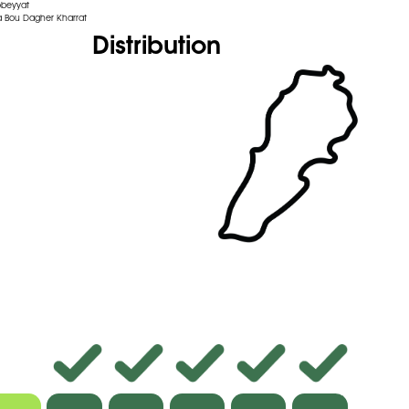
obeyyat
 Bou Dagher Kharrat
Distribution