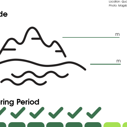
Location: Qu
Photo: Magda
ude
m
m
ring Period