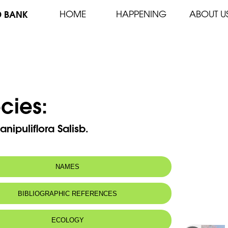
D BANK
HOME
HAPPENING
ABOUT U
cies:
anipuliflora Salisb.
NAMES
BIBLIOGRAPHIC REFERENCES
ECOLOGY