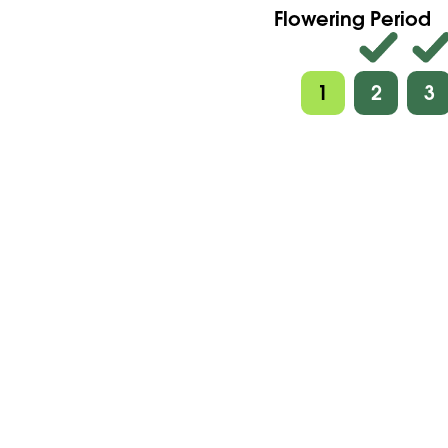
Flowering Period
1
2
3