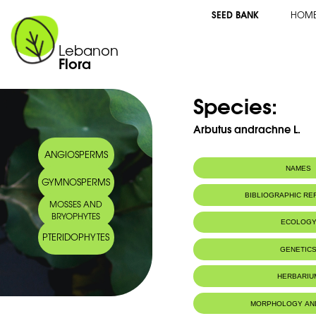
SEED BANK
HOM
Lebanon
Flora
Species:
Arbutus andrachne L.
ANGIOSPERMS
NAMES
GYMNOSPERMS
Common name:
Arbousier orient
BIBLIOGRAPHIC R
MOSSES AND
tree
BRYOPHYTES
Arabic name:
قطلب
2007
ECOLOG
Georges TohmÃ©
& Henriette TohmÃ©. 2007
PTERIDOPHYTES
NATIONAL COUNCIL FOR SCIENTIFIC RESEA
Endemic to:
The east Medi
GENETIC
Habitat :
Régions boisé
HERBARIU
MORPHOLOGY AN