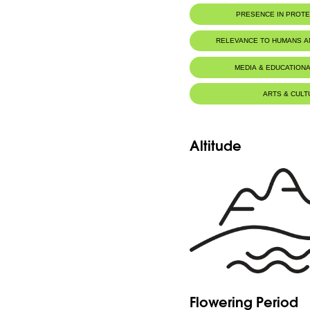
Botanic Description
PRESENCE IN PROT
-Plante brièvement caulescente, 10-30
canescente.
-Stipules triangulaires, ciliées.
RELEVANCE TO HUMANS 
-Feuilles pouvant atteindre 6-7 cm. de l
4-6 paires de folioles, parfois ovées à ov
feuilles ou les pieds de petite taille, le
Food for animals :
Mustela niva
MEDIA & EDUCATIONA
aiguës, atteignant jusqu'à 1 cm. de long.
-Pédoncules plus courts que les feuilles.
-Grappes florifères terminales, étirées lors
devenant plus ou moins flexueux.
ARTS & CULT
-Bractées très courtes.
-Calices fortement gibbeux et presque dil
gorge oblique et dents très courtes, densém
-Corolles atteignant 2 cm., violacées, 
atténué au sommet, dépassant de peu les 
-Gousses de taille variable, suivant le d
Altitude
cm. de long, comprimées, légèrement co
poils apprimés blancs, longuement atté
droite.
Flowering Period