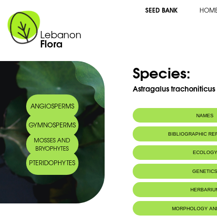
SEED BANK
HOM
Lebanon
Flora
Species:
Astragalus trachoniticus 
ANGIOSPERMS
NAMES
GYMNOSPERMS
BIBLIOGRAPHIC R
MOSSES AND
BRYOPHYTES
ECOLOG
PTERIDOPHYTES
Endemic to:
The east Medi
GENETIC
Habitat :
Terrains arides
HERBARIU
MORPHOLOGY AN