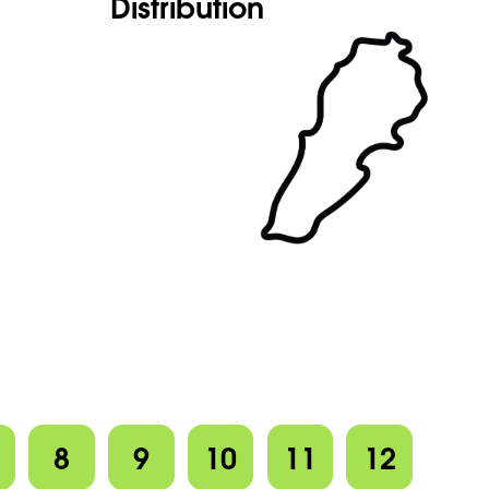
Distribution
8
9
10
11
12