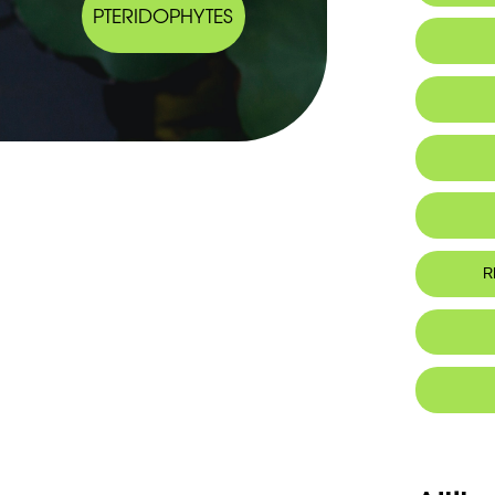
PTERIDOPHYTES
Endemic
Habitat 
Botanic
-Plante a
-Tiges et
-Stipules 
R
-Feuilles 
de 4-8 mm
-Grappes m
Foo
-Calice l
dents plu
-Corolle 
-Étendar
-Gousses 
des poil
dorsale, 
-Face ven
-Rostre te