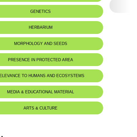
 to:
The east Mediterranean region
GENETICS
:
Lieux herbus, terrains non cultivés.
HERBARIUM
MORPHOLOGY AND SEEDS
 Description
PRESENCE IN PROTECTED AREA
nnuelle, mais à fortes racines, peut-être pérennante.
 rameaux couchés, 30-50 cm.
triangulaires, herbacées, petites.
ELEVANCE TO HUMANS AND ECOSYSTEMS
à 8-12 paires de folioles, celles-ci obcordées, rétuses, longues
., larges de 273 mm. Pédoncules plus longs que les feuilles.
ultiflores, d'abord serrées, puis lâches.
d for animals :
Mustela nivalis
MEDIA & EDUCATIONAL MATERIAL
ong de 12-15 mm., brun, couvert de poils blancs et noirs, à
s courtes que le tube.
jaune, dépassant de beaucoup le calice.
d 20-22 mm.
ARTS & CULTURE
obovées-oblongues, arquées, souvent défléchies, hirsutes par
s clairs, à surface rugueuse, largement évasées à la face
à marges de cet évasement à peine subcarénées.
trale non ou à peine carénée.
rminal court.