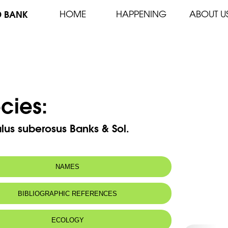
D BANK
HOME
HAPPENING
ABOUT U
cies:
lus suberosus Banks & Sol.
NAMES
BIBLIOGRAPHIC REFERENCES
ECOLOGY