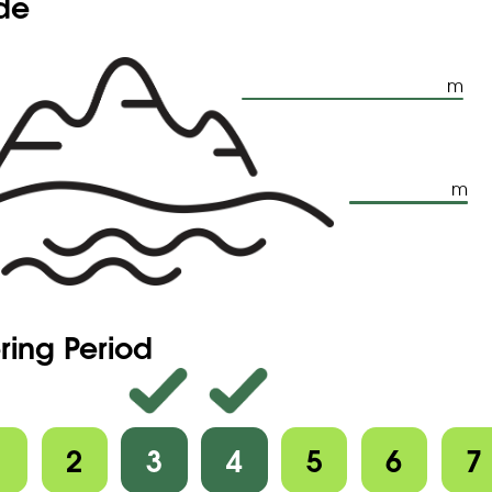
ude
m
m
ring Period
1
2
3
4
5
6
7