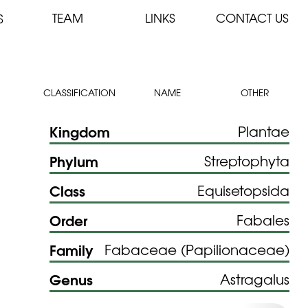
TEAM
LINKS
CONTACT US
S
CLASSIFICATION
NAME
OTHER
Kingdom
Plantae
Phylum
Streptophyta
Class
Equisetopsida
Order
Fabales
Family
Fabaceae (Papilionaceae)
Genus
Astragalus