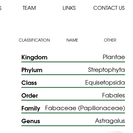
TEAM
LINKS
CONTACT US
S
CLASSIFICATION
NAME
OTHER
Kingdom
Plantae
Phylum
Streptophyta
Class
Equisetopsida
Order
Fabales
Family
Fabaceae (Papilionaceae)
Genus
Astragalus