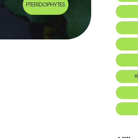
PTERIDOPHYTES
Habitat 
Botanic
-Plante 
grêles, 10
-Feuilles e
R
-Capitule
feuille.
-Dents du
Foo
-Corolle 
-Gousses 
base, pre