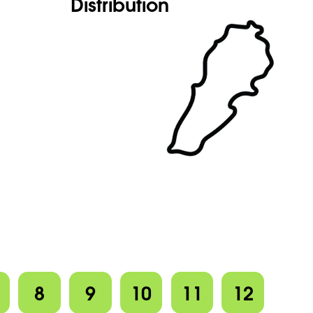
Distribution
8
9
10
11
12