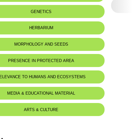
:
Sables littoraux et déserts.
GENETICS
HERBARIUM
MORPHOLOGY AND SEEDS
 Description
PRESENCE IN PROTECTED AREA
apprimée-canescente, à tiges couchées ou ascendantes,
-30 cm.
lliptiques, à 6-8 paires.
ELEVANCE TO HUMANS AND ECOSYSTEMS
s à 5-9 fleurs, portées sur des pédoncules plus courts que la
 calice plus courtes que le tube.
d for animals :
Mustela nivalis
MEDIA & EDUCATIONAL MATERIAL
plus courte que chez A. cruciatus.
courtes, divergentes en étoile, aiguës, bigibbeuses à leur
sque rectilignes, à pubescence ascendante.
ARTS & CULTURE