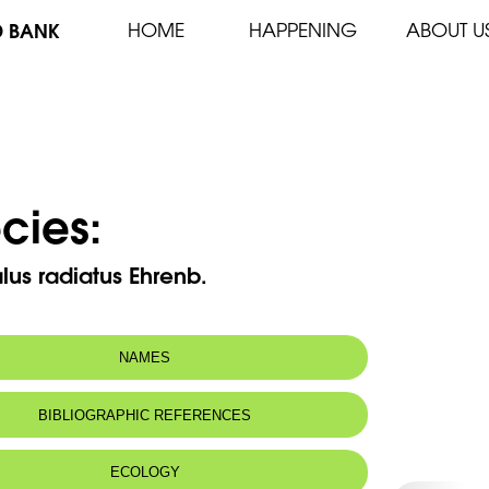
D BANK
HOME
HAPPENING
ABOUT U
cies:
lus radiatus Ehrenb.
NAMES
BIBLIOGRAPHIC REFERENCES
ECOLOGY