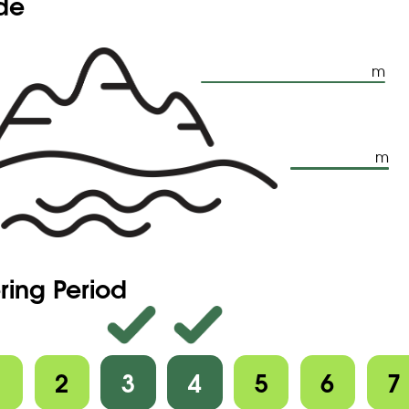
ude
m
m
ring Period
1
2
3
4
5
6
7