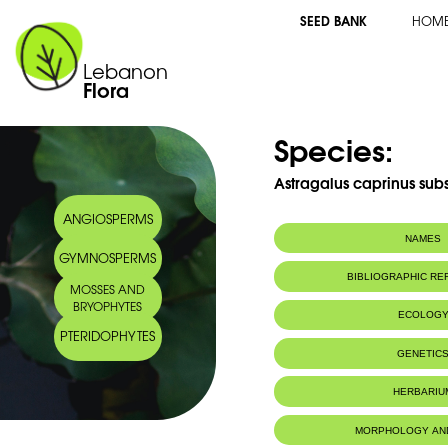
SEED BANK
HOM
Lebanon
Flora
Species:
Astragalus caprinus sub
ANGIOSPERMS
NAMES
GYMNOSPERMS
Synonym(s):
Astragalus platy
BIBLIOGRAPHIC R
MOSSES AND
BRYOPHYTES
ECOLOG
PTERIDOPHYTES
Endemic to:
The east Medi
GENETIC
Habitat :
Régions subar
HERBARIU
MORPHOLOGY AN