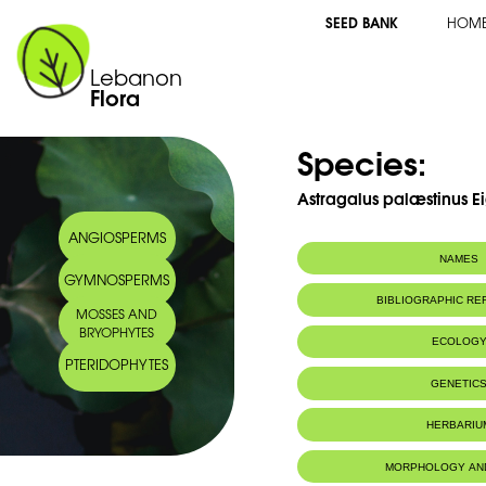
SEED BANK
HOM
Lebanon
Flora
Species:
Astragalus palæstinus E
ANGIOSPERMS
NAMES
GYMNOSPERMS
BIBLIOGRAPHIC R
MOSSES AND
BRYOPHYTES
ECOLOG
PTERIDOPHYTES
Habitat :
Pâturages.
GENETIC
HERBARIU
MORPHOLOGY AN