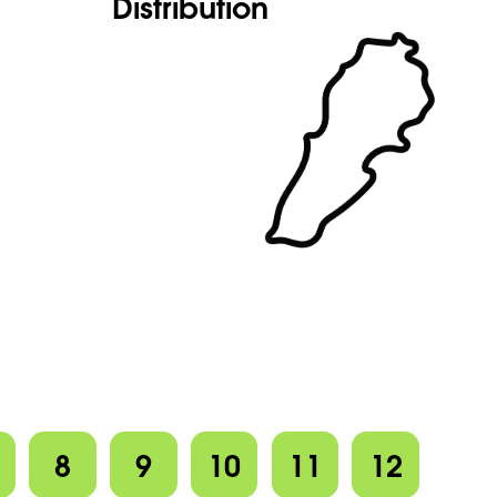
Distribution
8
9
10
11
12