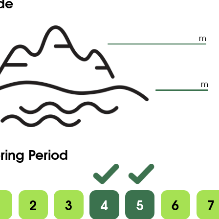
ude
m
m
ring Period
1
2
3
4
5
6
7