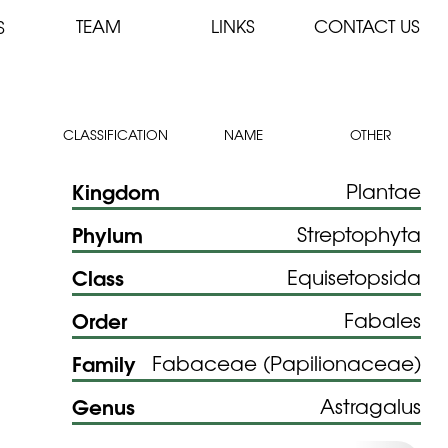
TEAM
LINKS
CONTACT US
S
CLASSIFICATION
NAME
OTHER
Kingdom
Plantae
Phylum
Streptophyta
Class
Equisetopsida
Order
Fabales
Family
Fabaceae (Papilionaceae)
Genus
Astragalus