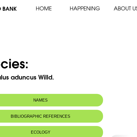
D BANK
HOME
HAPPENING
ABOUT U
cies:
lus aduncus Willd.
NAMES
m(s):
Astragalus kotschyanus Boiss.
BIBLIOGRAPHIC REFERENCES
ECOLOGY