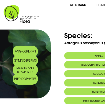
SEED BANK
HOM
Lebanon
Flora
Species:
Astragalus hasbeyanus (
ANGIOSPERMS
NAMES
GYMNOSPERMS
BIBLIOGRAPHIC R
MOSSES AND
BRYOPHYTES
ECOLOG
PTERIDOPHYTES
Endemic to:
Lebanon and 
GENETIC
HERBARIU
MORPHOLOGY AN