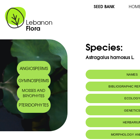
SEED BANK
HOM
Lebanon
Flora
Species:
Astragalus hamosus L.
ANGIOSPERMS
NAMES
GYMNOSPERMS
BIBLIOGRAPHIC R
MOSSES AND
BRYOPHYTES
ECOLOG
PTERIDOPHYTES
Habitat :
Lieux herbus,
GENETIC
HERBARIU
MORPHOLOGY AN