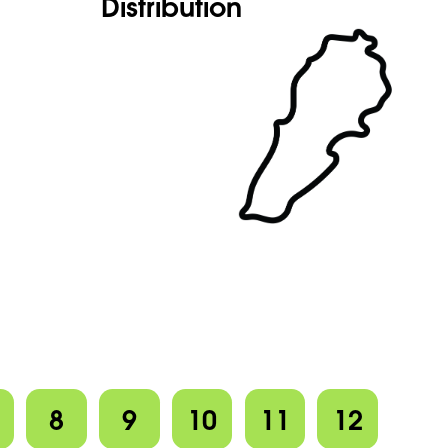
Distribution
8
9
10
11
12