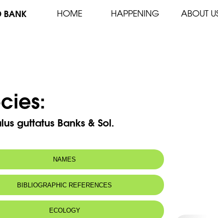
D BANK
HOME
HAPPENING
ABOUT U
cies:
lus guttatus Banks & Sol.
NAMES
BIBLIOGRAPHIC REFERENCES
ECOLOGY