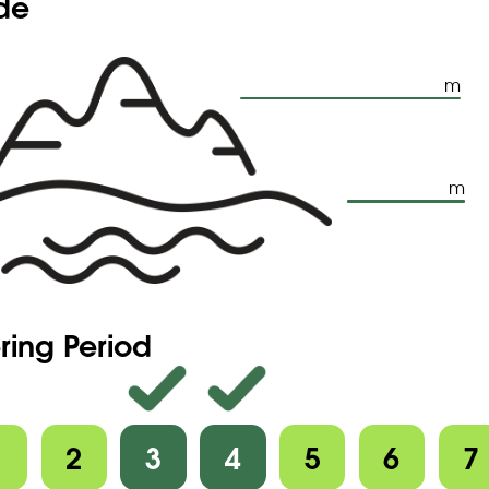
ude
m
m
ring Period
1
2
3
4
5
6
7