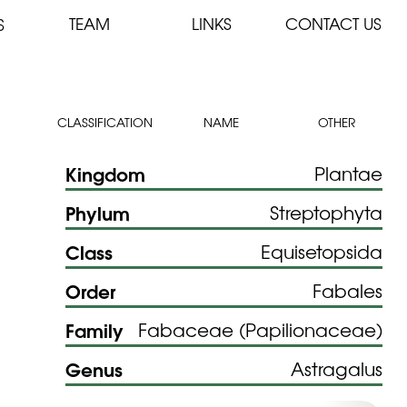
TEAM
LINKS
CONTACT US
S
CLASSIFICATION
NAME
OTHER
Kingdom
Plantae
Phylum
Streptophyta
Class
Equisetopsida
Order
Fabales
Family
Fabaceae (Papilionaceae)
Genus
Astragalus