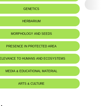
 to:
Lebanon and Syria
GENETICS
:
Vignes et lieux herbus.
HERBARIUM
MORPHOLOGY AND SEEDS
 Description
PRESENCE IN PROTECTED AREA
brisseau à tiges peu élevées et feuilles longues, pouvant
 20-40 cm.
triangulaires à la base, acuminées, ciliées.
ELEVANCE TO HUMANS AND ECOSYSTEMS
 longs de 15-20 cm., terminés par une épine ténue, portant 5-6
 folioles écartées, rigides, apprimées-pubescentes, ovées-
, atténuées en une épine assez longue.
d for animals :
Mustela nivalis
MEDIA & EDUCATIONAL MATERIAL
es axillaires formant des masses florales ovées à longuement
es.
 étroitement linéaires, acuminées, pliées, apprimées-hispides
, dépassant le tube du calice.
ARTS & CULTURE
 blanc, hispide, à dents recourbées, flexueuses, égalant le
 l'étendard obtusément auriculée.