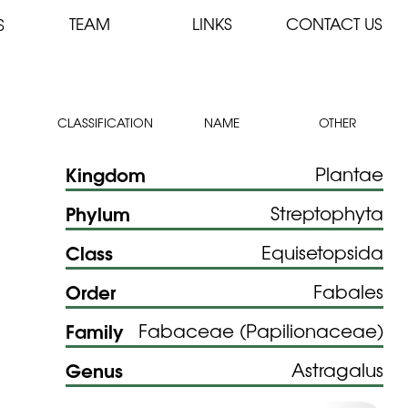
TEAM
LINKS
CONTACT US
S
CLASSIFICATION
NAME
OTHER
Kingdom
Plantae
Phylum
Streptophyta
Class
Equisetopsida
Order
Fabales
Family
Fabaceae (Papilionaceae)
Genus
Astragalus