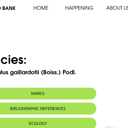
D BANK
HOME
HAPPENING
ABOUT U
cies:
us gaillardotii (Boiss.) Podl.
NAMES
BIBLIOGRAPHIC REFERENCES
ECOLOGY