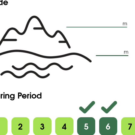
ude
m
m
ring Period
1
2
3
4
5
6
7