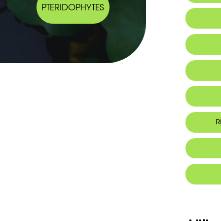
PTERIDOPHYTES
Endemic
Habitat 
Botanic
-Sous-ar
atteindre
-Stipules 
R
-Pétioles
paires de
oblongues
Foo
-Fascicul
cylindriqu
-Bractées
au sommet
-Celui-ci
tube.
- Lame de