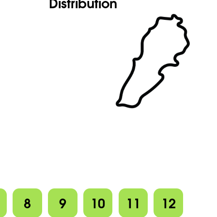
Distribution
8
9
10
11
12