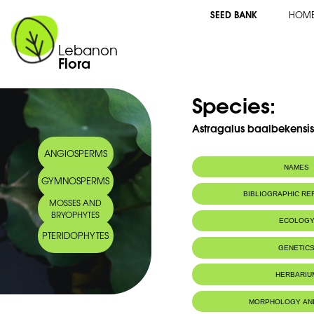
SEED BANK
HOM
Lebanon
Flora
Species:
Astragalus baalbekensi
ANGIOSPERMS
NAMES
GYMNOSPERMS
Arabic name:
أسترغالس بعلبكي
BIBLIOGRAPHIC R
MOSSES AND
BRYOPHYTES
ECOLOG
PTERIDOPHYTES
Endemic to:
Lebanon and 
GENETIC
HERBARIU
MORPHOLOGY AN