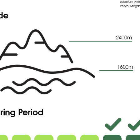
Location: Afq
Photo: Magda
 to visit the seeds database
ude
2400m
1600m
ring Period