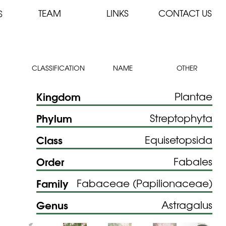
TEAM
LINKS
CONTACT US
S
CLASSIFICATION
NAME
OTHER
Kingdom
Plantae
Phylum
Streptophyta
Class
Equisetopsida
Order
Fabales
Family
Fabaceae (Papilionaceae)
Genus
Astragalus