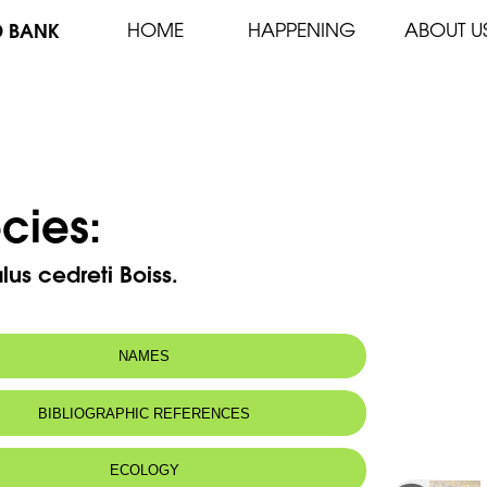
D BANK
HOME
HAPPENING
ABOUT U
cies:
lus cedreti Boiss.
NAMES
n name:
Astragale des cèdres
BIBLIOGRAPHIC REFERENCES
 name:
أَسْطراغالس الأرز
ECOLOGY