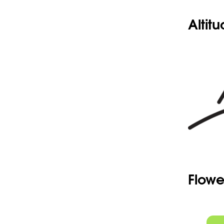
Seeds
Click here
Altit
Flowe