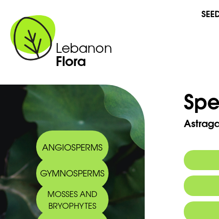
SEE
Lebanon
Flora
Spe
Astraga
ANGIOSPERMS
GYMNOSPERMS
Commo
MOSSES AND
Arabic
BRYOPHYTES
2013