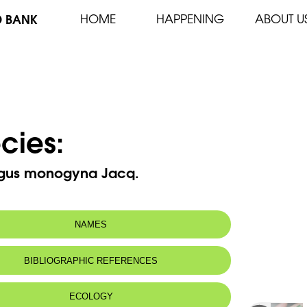
D BANK
HOME
HAPPENING
ABOUT U
cies:
gus monogyna Jacq.
NAMES
n name:
Aubépine
BIBLIOGRAPHIC REFERENCES
Whitehorn, common hawthorn
 name:
زعرور أحمر، صمصيلي
ECOLOGY