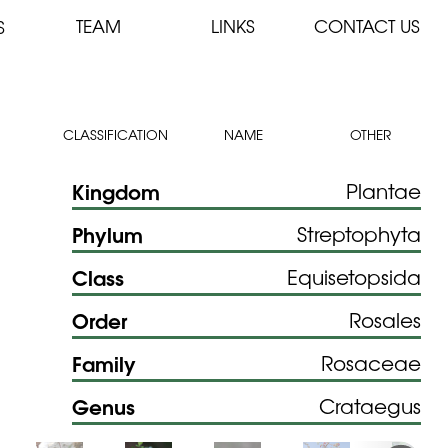
TEAM
LINKS
CONTACT US
S
CLASSIFICATION
NAME
OTHER
Kingdom
Plantae
Phylum
Streptophyta
Class
Equisetopsida
Order
Rosales
Family
Rosaceae
Genus
Crataegus