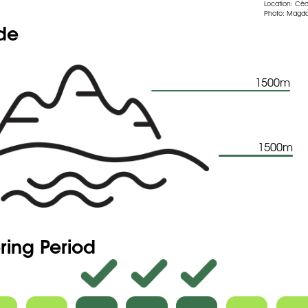
Location: Cè
Photo: Magda
j Cedars Nature Reserve
ude
mmouneh Nature Reserve
1500m
1500m
ring Period