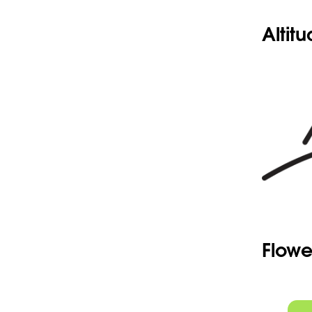
Ja
Altit
Ya
Flowe