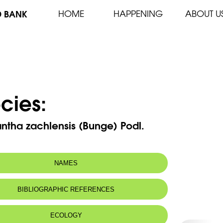
D BANK
HOME
HAPPENING
ABOUT U
cies:
ntha zachlensis (Bunge) Podl.
NAMES
m(s):
Astragalus zachlensis Bunge
BIBLIOGRAPHIC REFERENCES
 name:
اسطراغالس زحلة
ECOLOGY