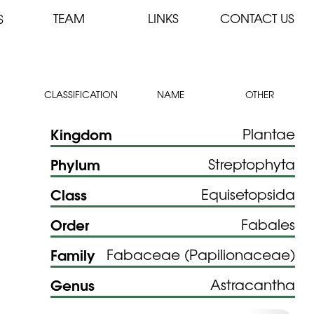
TEAM
LINKS
CONTACT US
S
CLASSIFICATION
NAME
OTHER
Kingdom
Plantae
Phylum
Streptophyta
Class
Equisetopsida
Order
Fabales
Family
Fabaceae (Papilionaceae)
Genus
Astracantha