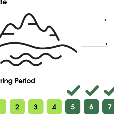
ude
s serrés (parfois un peu moins densément, sans arriver de loin à
labre ou glabrescent, à la base).
calice deux fois plus longues que le tube. Corolle rose.
 fortement auricule à la base.
m
m
ring Period
1
2
3
4
5
6
7