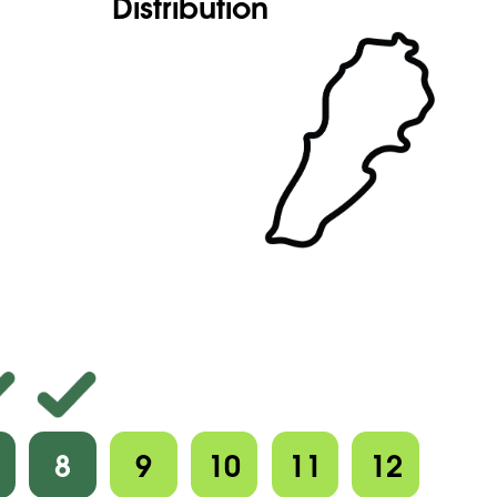
Distribution
8
9
10
11
12