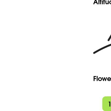
Altit
blancs trè
devenir g
-Dents du 
-Étendard
Flowe