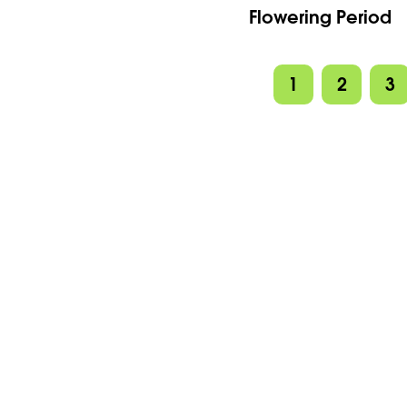
Flowering Period
1
2
3