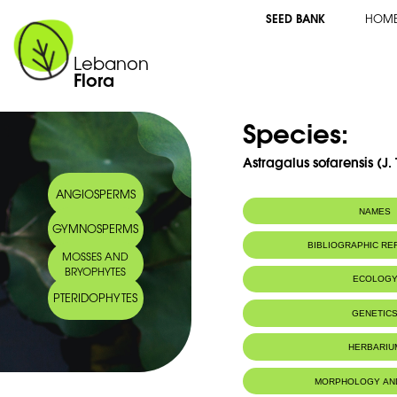
SEED BANK
HOM
Lebanon
Flora
Species:
Astragalus sofarensis (J.
ANGIOSPERMS
NAMES
GYMNOSPERMS
Common name:
Astragale de So
BIBLIOGRAPHIC R
MOSSES AND
Arabic name:
سطراغالس صوفر
BRYOPHYTES
ECOLOG
PTERIDOPHYTES
Endemic to:
Lebanon
GENETIC
Habitat :
Lieux boisés 
régions élevée
HERBARIU
IUCN threat status:
EndÃ©mique 
MORPHOLOGY AN