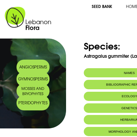
SEED BANK
HOM
Lebanon
Flora
Species:
Astragalus gummifer (La
ANGIOSPERMS
NAMES
GYMNOSPERMS
Arabic name:
كثيراء
BIBLIOGRAPHIC R
MOSSES AND
BRYOPHYTES
ECOLOG
PTERIDOPHYTES
Endemic to:
The east Medi
GENETIC
Habitat :
Montagnes.
HERBARIU
MORPHOLOGY AN