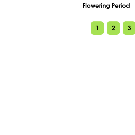
Flowering Period
1
2
3