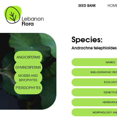
SEED BANK
HOM
Lebanon
Flora
Species:
Andrachne telephioides 
ANGIOSPERMS
NAMES
GYMNOSPERMS
Common name:
Andrachné faux
BIBLIOGRAPHIC R
MOSSES AND
Arabic name:
نة سرغندية,كماشة
BRYOPHYTES
ECOLOG
PTERIDOPHYTES
GENETIC
HERBARIU
MORPHOLOGY AN