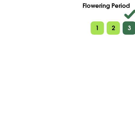
Flowering Period
1
2
3