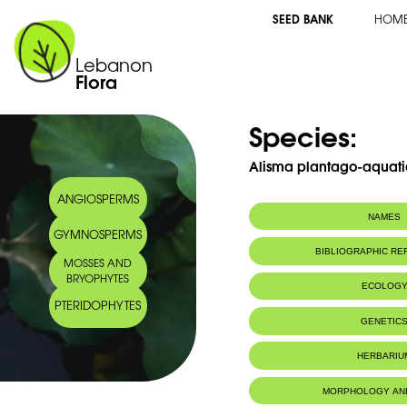
SEED BANK
HOM
Lebanon
Flora
Species:
Alisma plantago-aquati
ANGIOSPERMS
NAMES
GYMNOSPERMS
Common name:
Flûteau, planta
BIBLIOGRAPHIC R
MOSSES AND
Arabic name:
لمائي , أذن العنز
BRYOPHYTES
ECOLOG
PTERIDOPHYTES
GENETIC
HERBARIU
MORPHOLOGY AN