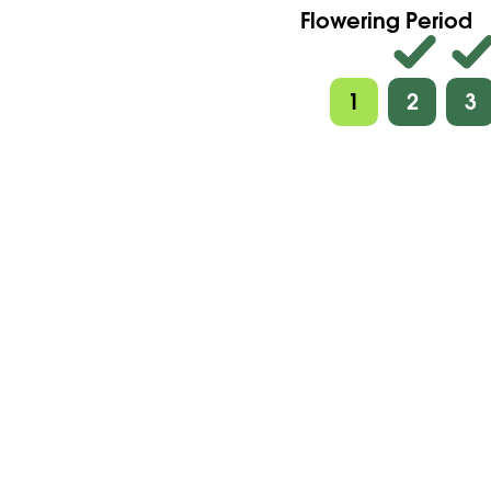
Flowering Period
1
2
3