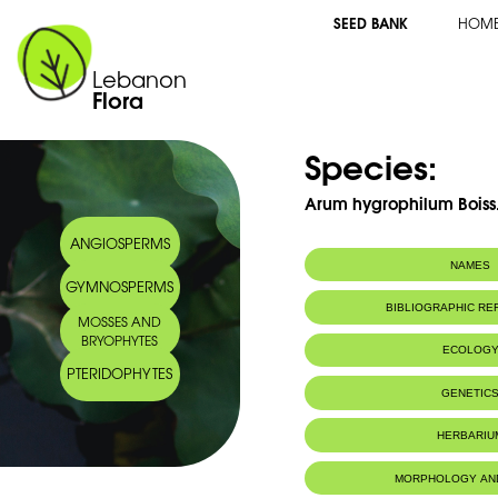
SEED BANK
HOM
Lebanon
Flora
Species:
Arum hygrophilum Boiss
ANGIOSPERMS
NAMES
GYMNOSPERMS
Common name:
Gouet de Pales
BIBLIOGRAPHIC R
MOSSES AND
Arabic name:
لوف رطوبي
BRYOPHYTES
ECOLOG
PTERIDOPHYTES
Endemic to:
The east Medi
GENETIC
Habitat :
Fossés, abord
et terrains cul
Genome size:
9,38 pg/
HERBARIU
IUCN threat status:
RÃ©gion de l
MORPHOLOGY AN