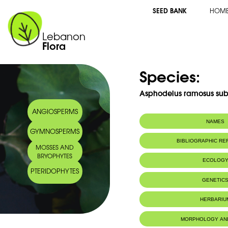
SEED BANK
HOM
Lebanon
Flora
Species:
Asphodelus ramosus sub
ANGIOSPERMS
NAMES
GYMNOSPERMS
Common name:
Asphodèle à peti
BIBLIOGRAPHIC R
MOSSES AND
Arabic name:
بروق صغير الثمر
BRYOPHYTES
ECOLOG
PTERIDOPHYTES
Habitat :
Lieux boisés, 
GENETIC
dévastés par 
Genome size:
7.62 pg/2
HERBARIU
MORPHOLOGY AN