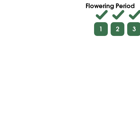
Flowering Period
1
2
3