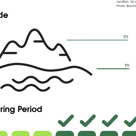
Location: Tyr 
Photo: Bouch
ude
m
m
ring Period