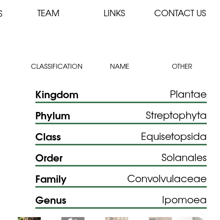
TEAM
LINKS
CONTACT US
S
CLASSIFICATION
NAME
OTHER
Kingdom
Plantae
Phylum
Streptophyta
Class
Equisetopsida
Order
Solanales
Family
Convolvulaceae
Genus
Ipomoea