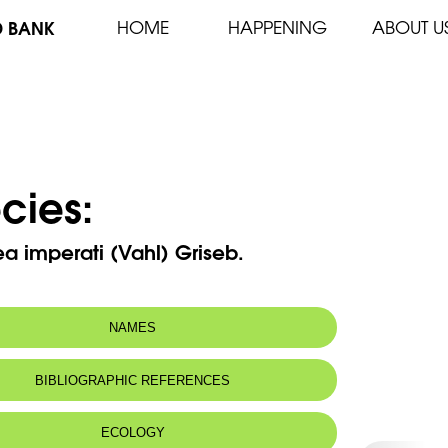
D BANK
HOME
HAPPENING
ABOUT U
cies:
 imperati (Vahl) Griseb.
NAMES
m(s):
Ipomoea stolonifera J.F. Gmel.
BIBLIOGRAPHIC REFERENCES
ECOLOGY