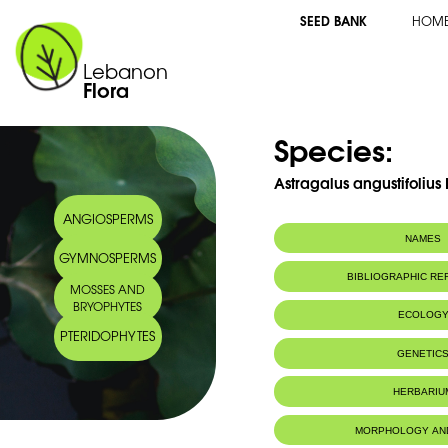
SEED BANK
HOM
Lebanon
Flora
Species:
Astragalus angustifolius
ANGIOSPERMS
NAMES
GYMNOSPERMS
Common name:
Astragale à feuil
BIBLIOGRAPHIC R
MOSSES AND
Arabic name:
غلوس ضيق الورق
BRYOPHYTES
ECOLOG
PTERIDOPHYTES
Endemic to:
The east Medi
GENETIC
HERBARIU
MORPHOLOGY AN