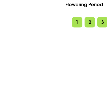
Flowering Period
1
2
3