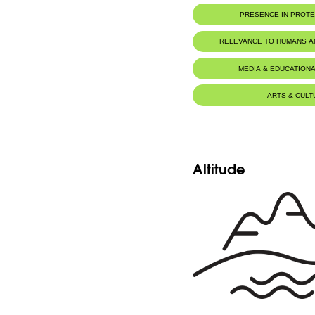
Botanic Description
PRESENCE IN PROT
-Sous-arbrisseau en coussinets denses, 10-
-Rameaux à pétioles épineux, serrés, a
stipules, celles-ci membraneuses, courtes, 
RELEVANCE TO HUMANS 
-Feuilles 3-7 cm., à pétioles et rachis jaunâ
-Épine terminale dépassée par les folioles.
-Celles-ci en 6-10 paires, canescentes, pet
Food for animals :
Mustela niva
MEDIA & EDUCATIONA
-Pédoncules plus courts que les fe
capituliforme pauciflore.
-Bractées égalant le pédicelle. Calices 
jaunâtres, à poils blancs.
ARTS & CULT
-Dents 1/3 de la longueur du tube.
-Corolles blanc-jaunâtre, 15-18 mm. Éte
autres pétales.
-Gousses 1.5 plus longues que le calic
apprimées-canescentes, aiguës, mucroné
Altitude