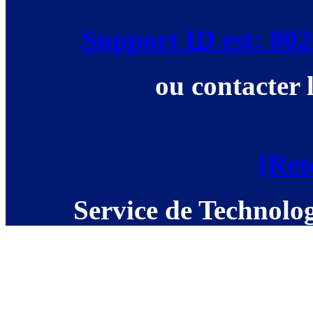
Support ID est: 8
ou contacter 
[Ret
Service de Technolog