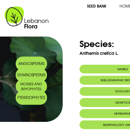
SEED BANK
HOM
Lebanon
Flora
Species:
Anthemis cretica L.
ANGIOSPERMS
NAMES
GYMNOSPERMS
Common name:
Anthemis de Cr
BIBLIOGRAPHIC R
MOSSES AND
Arabic name:
بهار كريت
BRYOPHYTES
ECOLOG
PTERIDOPHYTES
Habitat :
Eoulis rocheu
GENETIC
HERBARIU
MORPHOLOGY AN