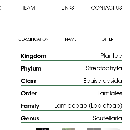
TEAM
LINKS
CONTACT US
S
CLASSIFICATION
NAME
OTHER
Kingdom
Plantae
Phylum
Streptophyta
Class
Equisetopsida
Order
Lamiales
Family
Lamiaceae (Labiateae)
Genus
Scutellaria