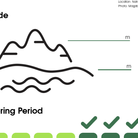
Location: Nah
Photo: Magda
ude
m
m
ring Period