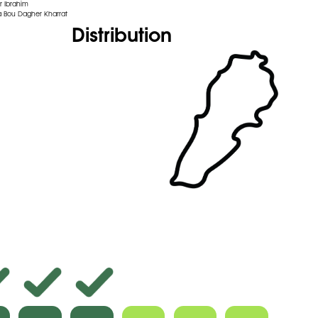
r Ibrahim
 Bou Dagher Kharrat
Distribution