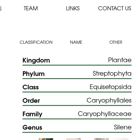
TEAM
LINKS
CONTACT US
S
CLASSIFICATION
NAME
OTHER
Kingdom
Plantae
Phylum
Streptophyta
Class
Equisetopsida
Order
Caryophyllales
Family
Caryophyllaceae
Genus
Silene