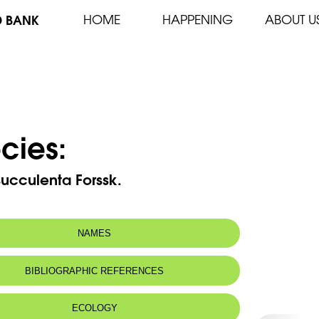
D BANK
HOME
HAPPENING
ABOUT U
cies:
succulenta Forssk.
NAMES
n name:
Silène charnue - Succulent catchfly
BIBLIOGRAPHIC REFERENCES
 name:
سيلينة لحمة - خبيزة البحر - زروة
ECOLOGY