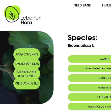
SEED BANK
HOM
Lebanon
Flora
Species:
Bidens pilosa L.
ANGIOSPERMS
NAMES
GYMNOSPERMS
Common name:
Bident poilu - H
BIBLIOGRAPHIC R
MOSSES AND
Arabic name:
حسيكة وبرة
BRYOPHYTES
ECOLOG
PTERIDOPHYTES
Habitat :
Terrains cultiv
GENETIC
HERBARIU
MORPHOLOGY AN