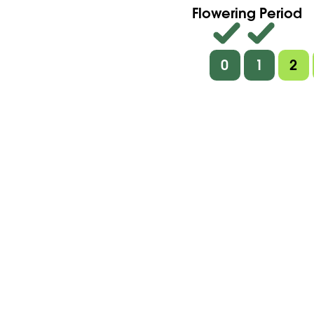
Flowering Period
0
1
2