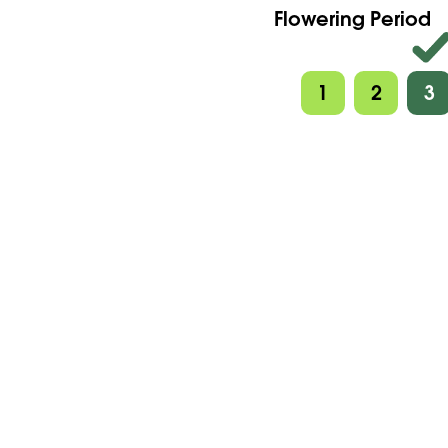
Flowering Period
1
2
3