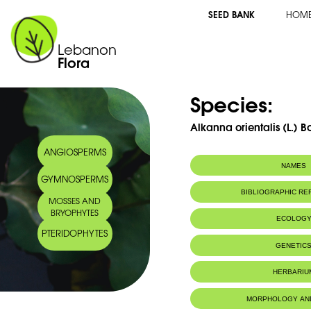
SEED BANK
HOM
Lebanon
Flora
Species:
Alkanna orientalis (L.) Bo
ANGIOSPERMS
NAMES
GYMNOSPERMS
Common name:
Oriental alkanet
BIBLIOGRAPHIC R
MOSSES AND
Orcanette d'Ori
BRYOPHYTES
Arabic name:
كنهان شرقي- لبيد
ECOLOG
PTERIDOPHYTES
Habitat :
Terrains roche
GENETIC
HERBARIU
MORPHOLOGY AN