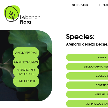
SEED BANK
HOM
Lebanon
Flora
Species:
Arenaria deflexa Decne
ANGIOSPERMS
NAMES
GYMNOSPERMS
BIBLIOGRAPHIC R
MOSSES AND
BRYOPHYTES
ECOLOG
PTERIDOPHYTES
Endemic to:
The east Medi
GENETIC
HERBARIU
MORPHOLOGY AN