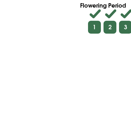
Flowering Period
1
2
3