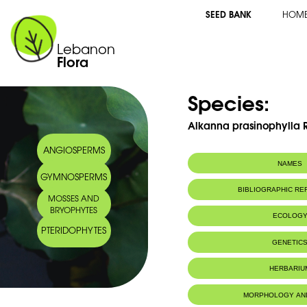
SEED BANK
HOM
Lebanon
Flora
Species:
Alkanna prasinophylla R
ANGIOSPERMS
NAMES
GYMNOSPERMS
Common name:
Orcanette à feui
BIBLIOGRAPHIC R
MOSSES AND
Arabic name:
نهان أخضر الورق
BRYOPHYTES
ECOLOG
PTERIDOPHYTES
Endemic to:
Lebanon
GENETIC
Habitat :
Rochers calca
IUCN threat status:
Rare et local
HERBARIU
MORPHOLOGY AN