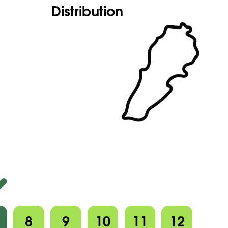
Distribution
8
9
10
11
12