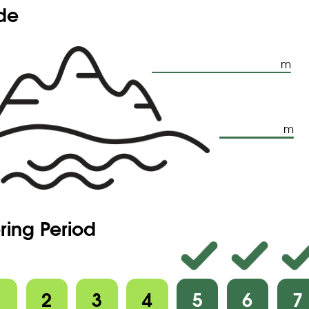
ude
m
m
ring Period
1
2
3
4
5
6
7