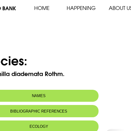
D BANK
HOME
HAPPENING
ABOUT U
cies:
illa diademata Rothm.
NAMES
n name:
Alchémille en diadème
BIBLIOGRAPHIC REFERENCES
 name:
كمالية مكللة
ECOLOGY