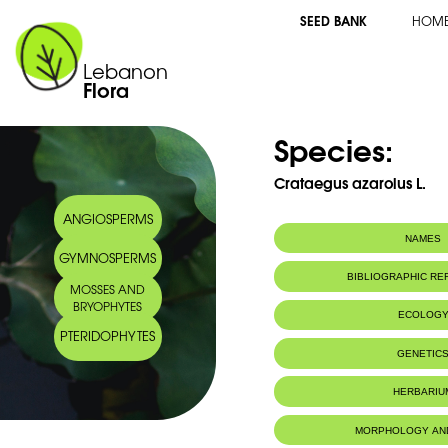
SEED BANK
HOM
Lebanon
Flora
Species:
Crataegus azarolus L.
ANGIOSPERMS
NAMES
GYMNOSPERMS
Common name:
Azérolier/Medit
BIBLIOGRAPHIC R
MOSSES AND
Arabic name:
زعرور شائع
BRYOPHYTES
ECOLOG
PTERIDOPHYTES
Habitat :
Haies, boiseme
GENETIC
dans les cha
HERBARIU
MORPHOLOGY AN