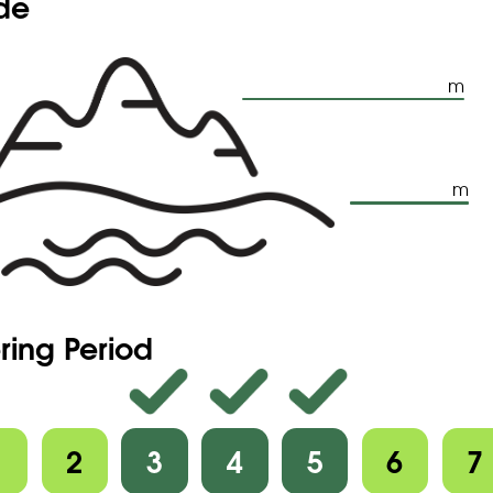
ude
m
m
ring Period
1
2
3
4
5
6
7