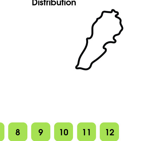
Distribution
8
9
10
11
12