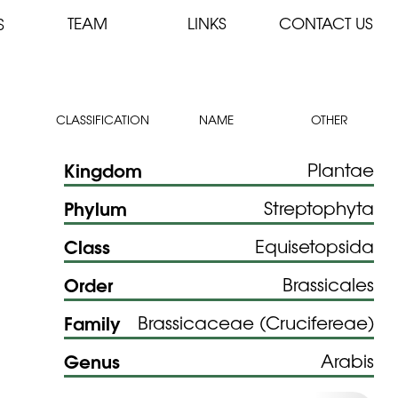
TEAM
LINKS
CONTACT US
S
CLASSIFICATION
NAME
OTHER
Kingdom
Plantae
Phylum
Streptophyta
Class
Equisetopsida
Order
Brassicales
Family
Brassicaceae (Crucifereae)
Genus
Arabis