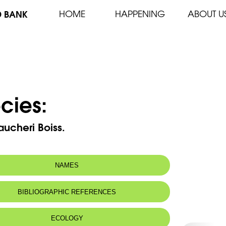
D BANK
HOME
HAPPENING
ABOUT U
cies:
aucheri Boiss.
NAMES
 name:
اربيس اوشيه
BIBLIOGRAPHIC REFERENCES
ECOLOGY