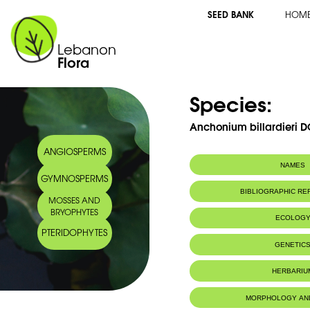
SEED BANK
HOM
Lebanon
Flora
Species:
Anchonium billardieri D
ANGIOSPERMS
NAMES
GYMNOSPERMS
Common name:
Anchonium de L
BIBLIOGRAPHIC R
MOSSES AND
Arabic name:
أنخنيوم لابيرديير
BRYOPHYTES
ECOLOG
PTERIDOPHYTES
Endemic to:
Lebanon and 
GENETIC
HERBARIU
MORPHOLOGY AN