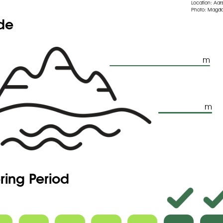
Location: Aars
Photo: Magda
ude
m
m
ring Period