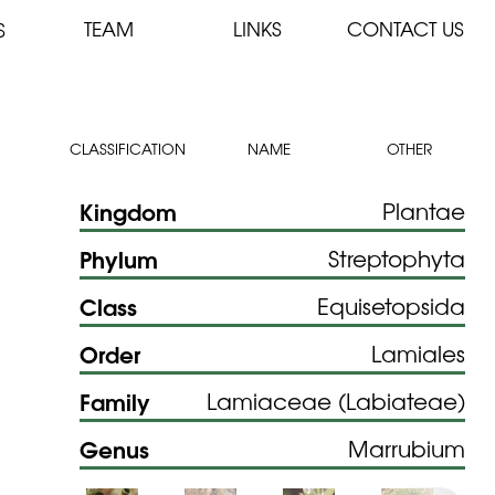
TEAM
LINKS
CONTACT US
S
CLASSIFICATION
NAME
OTHER
Kingdom
Plantae
Phylum
Streptophyta
Class
Equisetopsida
Order
Lamiales
Family
Lamiaceae (Labiateae)
Genus
Marrubium