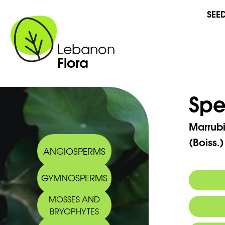
SEE
Lebanon
Flora
Spe
Marrub
(Boiss.
ANGIOSPERMS
GYMNOSPERMS
MOSSES AND
Synony
BRYOPHYTES
Arabic