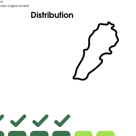
al
 Bou Dagher Kharrat
Distribution