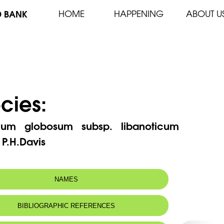
D BANK
HOME
HAPPENING
ABOUT U
cies:
ium globosum subsp. libanoticum
) P.H.Davis
NAMES
m(s):
Marrubium libanoticum Boiss.
BIBLIOGRAPHIC REFERENCES
 name:
فراسيون لبناني